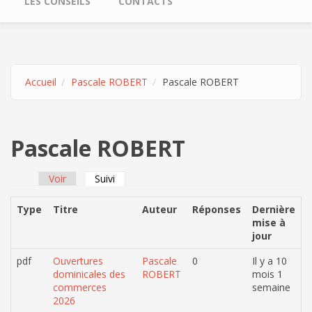
LES CONSEILS
CONTACTS
Accueil
Pascale ROBERT
Pascale ROBERT
Pascale ROBERT
Voir
Suivi
(onglet actif)
Onglets principaux
Type
Titre
Auteur
Réponses
Dernière
mise à
jour
pdf
Ouvertures
Pascale
0
Il y a 10
dominicales des
ROBERT
mois 1
commerces
semaine
2026