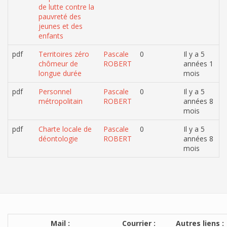
de lutte contre la
pauvreté des
jeunes et des
enfants
pdf
Territoires zéro
Pascale
0
Il y a 5
chômeur de
ROBERT
années 1
longue durée
mois
pdf
Personnel
Pascale
0
Il y a 5
métropolitain
ROBERT
années 8
mois
pdf
Charte locale de
Pascale
0
Il y a 5
déontologie
ROBERT
années 8
mois
Mail :
Courrier :
Autres liens :