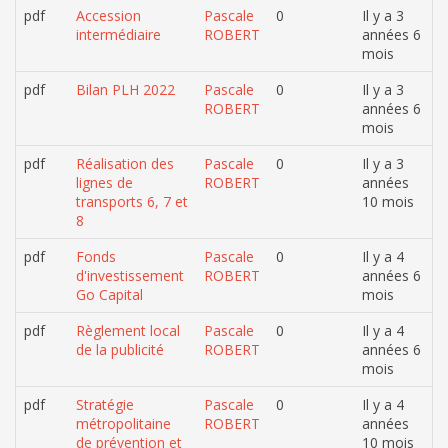
pdf
Accession
Pascale
0
Il y a 3
intermédiaire
ROBERT
années 6
mois
pdf
Bilan PLH 2022
Pascale
0
Il y a 3
ROBERT
années 6
mois
pdf
Réalisation des
Pascale
0
Il y a 3
lignes de
ROBERT
années
transports 6, 7 et
10 mois
8
pdf
Fonds
Pascale
0
Il y a 4
d'investissement
ROBERT
années 6
Go Capital
mois
pdf
Règlement local
Pascale
0
Il y a 4
de la publicité
ROBERT
années 6
mois
pdf
Stratégie
Pascale
0
Il y a 4
métropolitaine
ROBERT
années
de prévention et
10 mois