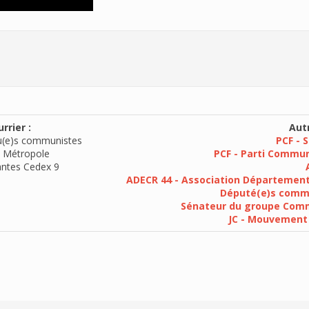
rrier :
Autr
u(e)s communistes
PCF - 
 Métropole
PCF - Parti Commun
ntes Cedex 9
ADECR 44 - Association Département
Député(e)s commu
Sénateur du groupe Commu
JC - Mouvement