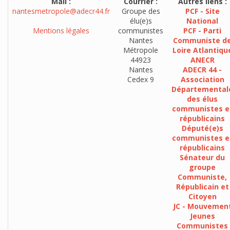
Mail :
Courrier :
Autres liens :
nantesmetropole@adecr44.fr
Groupe des
PCF - Site
élu(e)s
National
Mentions légales
communistes
PCF - Parti
Nantes
Communiste d
Métropole
Loire Atlantiqu
44923
ANECR
Nantes
ADECR 44 -
Cedex 9
Association
Départemental
des élus
communistes e
républicains
Député(e)s
communistes e
républicains
Sénateur du
groupe
Communiste,
Républicain et
Citoyen
JC - Mouvemen
Jeunes
Communistes