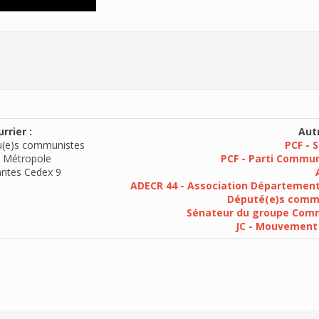
rrier :
Autr
u(e)s communistes
PCF - 
 Métropole
PCF - Parti Commun
ntes Cedex 9
ADECR 44 - Association Département
Député(e)s commu
Sénateur du groupe Commu
JC - Mouvement